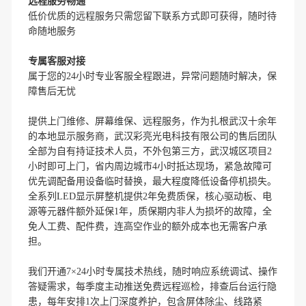
远程服务畅通
低价优质的远程服务只需您留下联系方式即可获得，随时待
命随地服务
专属客服对接
属于您的24小时专业客服全程跟进，异常问题随时解决，保
障售后无忧
提供上门维修、屏幕维保、远程服务，作为扎根武汉十余年
的本地显示服务商，武汉彩亮光电科技有限公司的售后团队
全部为自有持证技术人员，不外包第三方，武汉城区项目2
小时即可上门，省内周边城市4小时抵达现场，紧急故障可
优先调配备用设备临时替换，最大程度降低设备停机损失。
全系列LED显示屏整机提供2年免费质保，核心驱动板、电
源等元器件额外延保1年，质保期内非人为损坏的故障，全
免人工费、配件费，连高空作业的额外成本也无需客户承
担。
我们开通7×24小时专属技术热线，随时响应系统调试、操作
答疑需求，每季度主动推送免费远程巡检，排查后台运行隐
患，每年安排1次上门深度养护，包含屏体除尘、线路紧