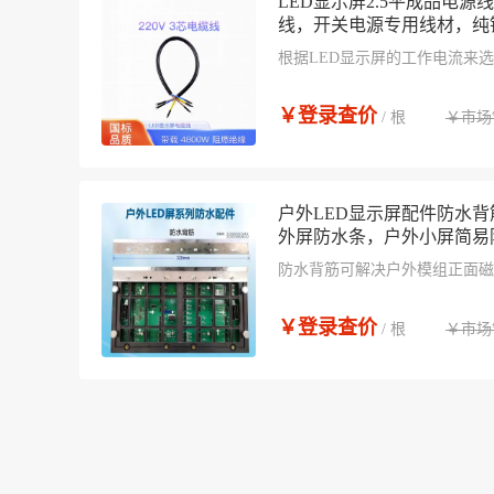
LED显示屏2.5平成品电源
线，开关电源专用线材，纯
根据LED显示屏的工作电流来选
屏电源为200W或300W，输入电
与电源的主电线一般采用2.5mm
￥登录查价
￥市场
/ 根
户外LED显示屏配件防水背
外屏防水条，户外小屏简易
防水背筋可解决户外模组正面磁
又不用防水圈就能防水的问题。
体结构，适合小型户外屏使用。
￥登录查价
￥市场
/ 根