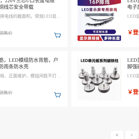
线，220V三芯U口长度电缆
LE
铜线芯安全带载
电子
择电线的截面积。常规LED显示
LE
流一般为20-25A，因此连接电源
连接
²铜线
￥登
销售价
筋，LED模组防水背筋，户
LED
防雨条防水壳
脚强
吸、正面维护、模组间既不打胶
LE
用简洁的结构替代繁杂的户外箱
化安
在多
￥登
销售价
LE
合考