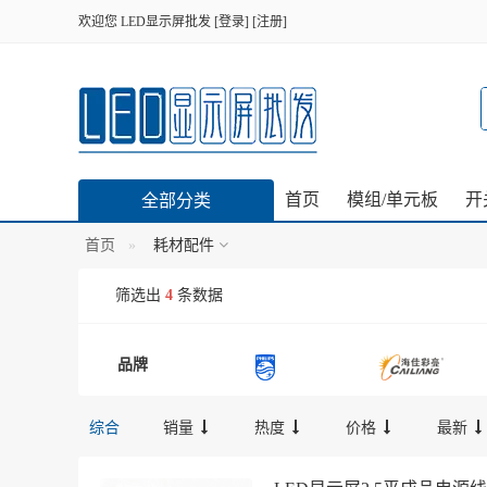
欢迎您
LED显示屏批发
[
登录
] [
注册
]
首页
模组/单元板
开
全部分类
首页
耗材配件
筛选出
4
条数据
品牌
综合
销量
热度
价格
最新