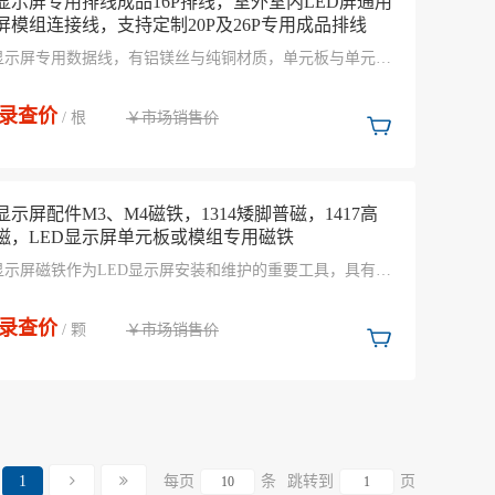
D显示屏专用排线成品16P排线，室外室内LED屏通用
屏模组连接线，支持定制20P及26P专用成品排线
D显示屏专用数据线，有铝镁丝与纯铜材质，单元板与单元板
用，单元板与控制卡连接必备成品排线
录查价
￥市场销售价
/ 根
显示屏配件M3、M4磁铁，1314矮脚普磁，1417高
磁，LED显示屏单元板或模组专用磁铁
D显示屏磁铁作为LED显示屏安装和维护的重要工具，具有简
装过程、便于后期维护、提高稳定性等优势。在市场上，存
种类型、规格和价格的磁铁产品可供选择。因此，在选择
录查价
￥市场销售价
D显示屏磁铁时，需要根据具体的安装需求和环境条件进行综
/ 颗
虑，以选择最适合的产品。
1
每页
条
跳转到
页