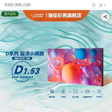
欢迎您
[
登录
] [
注册
]
室内全彩