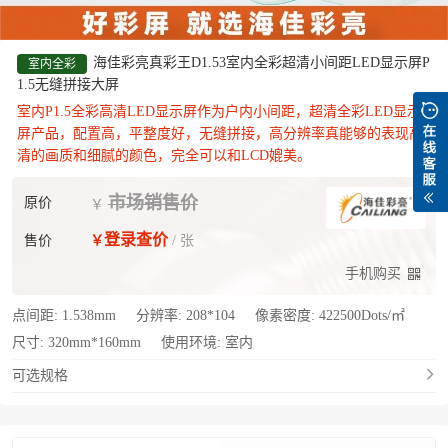
海佳彩亮真彩王D1.53室内全彩超清小间距LED显示屏P
室内全彩
1.5无缝拼接大屏
室内P1.5全彩高清LED显示屏作为户内小间距，超清全彩LED显示
屏产品，配置高，平整度好，无缝拼接，高分辨率真能够的表现高
清的画质和细腻的颜色，完全可以和LCD媲美。
市场销售价
原价
￥
登录查价
售价
￥
/ 张
手机购买
点间距:
1.538mm
分辨率:
208*104
像素密度:
422500Dots/㎡
尺寸:
320mm*160mm
使用环境:
室内
可选规格