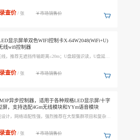
目选择接口；涂敷UV三防胶，国标双85防护等级，防尘、
、防静电、防盐雾；单核无线wifi控制器。产品集成度高、
录查价
￥市场销售价
灵敏度高、数据传输速度快，便于安装和使用。
/ 张
ED显示屏单双色WIFI控制卡X-64W2048(WiFi+U)
线wifi控制器
天线，推荐无遮挡传输距离≤20m；U盘超强识读，U盘延长
15m稳定传输；产品集成度高、信号灵敏度高、数据传输速
，便于安装和使用。
录查价
￥市场销售价
/ 张
-6M3P异步控制器，适用于各种规格LED显示屏/十字
T型屏，支持选配4Gm无线模块和YYm语音模块
能设计，网络适配性强，强烈推荐在大型集群项目和复杂网
境中使用，板载各类传感器接口，板载继电器开关，板载节
择接口。
录查价
￥市场销售价
/ 张