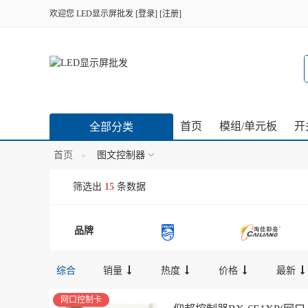
欢迎您
LED显示屏批发
[
登录
] [
注册
]
首页
模组/单元板
开
全部分类
首页
图文控制器
筛选出
15
条数据
品牌
综合
销量
热度
价格
最新
网口控制卡