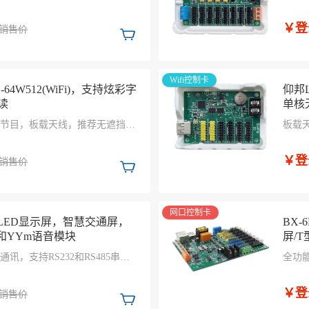
天线，推荐无遮挡传输距离
载节
线≤15m稳定传输；涂敷UV三防
防潮
￥登
销售价
、防潮、防静电、防盐雾；
信号
Wifi控制卡
64W512(WiFi)，支持炫彩字
仰邦L
读
单核无
节目，板载天线，推荐无遮挡传
板载
，国标双85防护等级，防尘、防
线≤
度快
￥登
销售价
网口控制卡
型LED显示屏，智慧交通屏，
BX
块和YYm语音模块
屏/
，支持RS232和RS485串行
全功
7.5m稳定传输 选配WIFIm模
络环
域网络应用； 选配4Gm模块，支
目选
￥登
销售价