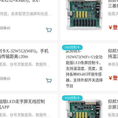
S232+RS485)，BX-
仰邦W
三基
性能，各类智慧交通屏和信息动
板载
。 全功能设计，网络适配性
线≤1
复杂网络环境中使用。
防潮、
￥登
销售价
压，7
Wifi控制卡
X-32W512(WiFi)，手机
仰邦X
挡传输距离≤20m
持温
部开
成度高、信号灵敏度高、数据传输
单核
速度
≤20
￥登
销售价
Wifi控制卡
U)基础版LED走字屏无线控制
仰邦X
机APP
示屏
环境
成度高、信号灵敏度高、数据传输
板载温