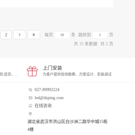
2
每页
条
跳转到
页
共 15 条数据
共 2 页
上门安装
武汉现货，当天下单，当天发货/送货，支持自提
为客户提供现场勘察、方案设计、安装调试
027-89992224
led@dzping.com
在线咨询
湖北省武汉市洪山区白沙洲二路华中城15栋
4楼