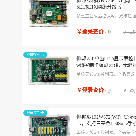
仰邦控制器BX-6E1XP(网口+R
5E1/6E1X网络升级版
多重工业级品控保障，双核超强
态刷新屏等复杂项目专用控制器
强，强烈推荐在大型集群项目和
￥登录查价
￥市场
/ 张
Wifi控制卡
仰邦Wifi单色LED显示屏控制卡
wifi控制卡板载天线，无遮
单核无线wifi控制器。产品集
速度快，便于安装和使用。
￥登录查价
￥市场
/ 张
Wifi控制卡
仰邦X-192W672(WiFi+
卡，支持三基色LedSuite手
单核无线wifi控制器。产品集