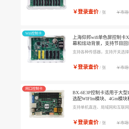
速度快，便于安装和使用。板载
≤20m；U盘超强识读，U盘延长
￥登录查价
￥市场
胶，国标双85防护等级，防尘
/ 张
Wifi控制卡
上海仰邦wifi单色屏控制卡X-
幕和炫动背景，支持节目回
支持各种传感器，支持开关选择
输距离≤20m；涂敷UV三防胶
潮、防静电、防盐雾
￥登录查价
￥市场
/ 张
网口控制卡
BX-6E3P控制卡适用于大
选配WIFIm模块、4Gm模
支持单机直连、局域网和互联网通讯
通讯； 支持U盘下载，U盘延长线≤
块，支持手机APP，满足无线局
￥登录查价
￥市场
持4G无线通讯
/ 张