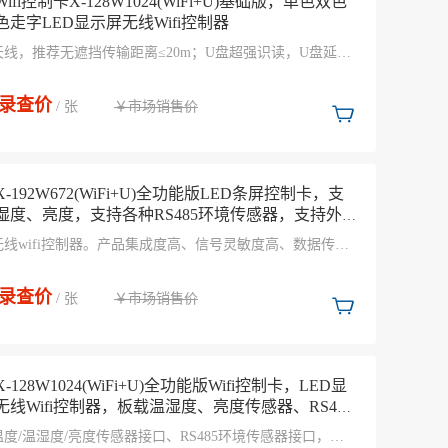
ifi控制卡X-128W1024(WiFi+U)基础版，单色双色
色走字LED显示屏无线Wifi控制器
天线，推荐无遮挡传输距离≤20m；U盘超强识读，U盘延长
5m稳定传输；涂敷UV三防胶，国标双85防护等级，防尘、
防静电、防盐雾；-40℃～80℃环境温度，3.5V-5.5V宽电
录查价
￥市场销售价
*24小时不断电，≤0.3%故障率。
/ 张
-192W672(WiFi+U)全功能版LED条屏控制卡，支
湿度、亮度，支持各种RS485环境传感器，支持外
关选择节目
无线wifi控制器。产品集成度高、信号灵敏度高、数据传输
快，便于安装和使用。板载天线，推荐无遮挡传输距离
m；U盘超强识读，U盘延长线≤15m稳定传输
录查价
￥市场销售价
/ 张
-128W1024(WiFi+U)全功能版Wifi控制卡，LED显
无线Wifi控制器，板载温湿度、亮度传感器、RS485
传感器接口
度/温湿度/亮度传感器接口、RS485环境传感器接口，板