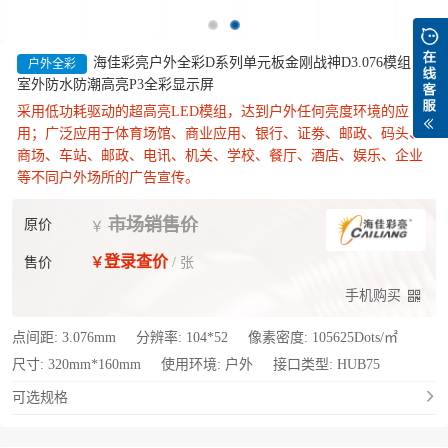
海佳彩亮户外全彩D系列单元板金刚战神D3.076模组，
户外全彩
室外防水防潮高亮P3全彩显示屏
采用低功耗驱动的超高亮LED模组，达到户外任何亮度环境的应
用；广泛应用于体育场馆、商业应用、银行、证劵、邮政、码头、
商场、车站、邮政、电讯、机关、学校、餐厅、酒店、娱乐、企业
等不同户外场所的广告宣传。
市场销售价
原价
￥
登录查价
售价
￥
/ 张
手机购买
点间距:
3.076mm
分辨率:
104*52
像素密度:
105625Dots/㎡
尺寸:
320mm*160mm
使用环境:
户外
接口类型:
HUB75
可选规格