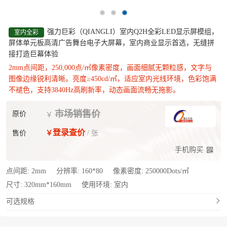
强力巨彩（QIANGLI）室内Q2H全彩LED显示屏模组，
室内全彩
屏体单元板高清广告舞台电子大屏幕，室内商业显示首选，无缝拼
接打造巨幕体验
2mm点间距，250,000点/㎡像素密度，画面细腻无颗粒感，文字与
图像边缘锐利清晰。‌亮度≥450cd/㎡，适应室内光线环境，色彩饱满
不褪色，支持3840Hz高刷新率，动态画面流畅无拖影。
市场销售价
原价
￥
登录查价
售价
￥
/ 张
手机购买
点间距:
2mm
分辨率:
160*80
像素密度:
250000Dots/㎡
尺寸:
320mm*160mm
使用环境:
室内
可选规格