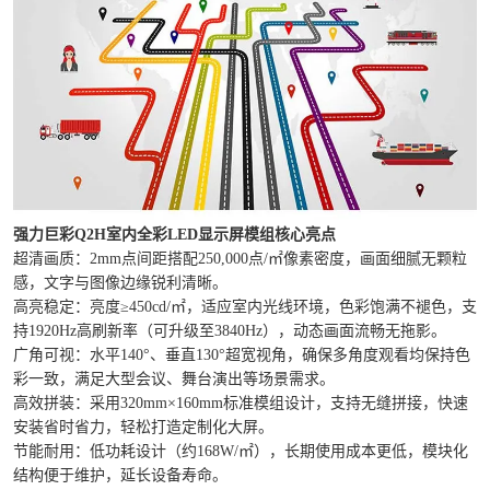
强力巨彩Q2H室内全彩LED显示屏模组核心亮点‌
‌超清画质‌：2mm点间距搭配250,000点/㎡像素密度，画面细腻无颗粒
感，文字与图像边缘锐利清晰。
‌高亮稳定‌：亮度≥450cd/㎡，适应室内光线环境，色彩饱满不褪色，支
持1920Hz高刷新率（可升级至3840Hz），动态画面流畅无拖影。
‌广角可视‌：水平140°、垂直130°超宽视角，确保多角度观看均保持色
彩一致，满足大型会议、舞台演出等场景需求。
‌高效拼装‌：采用320mm×160mm标准模组设计，支持无缝拼接，快速
安装省时省力，轻松打造定制化大屏。
‌节能耐用‌：低功耗设计（约168W/㎡），长期使用成本更低，模块化
结构便于维护，延长设备寿命。