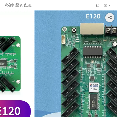
欢迎您
[
登录
] [
注册
]