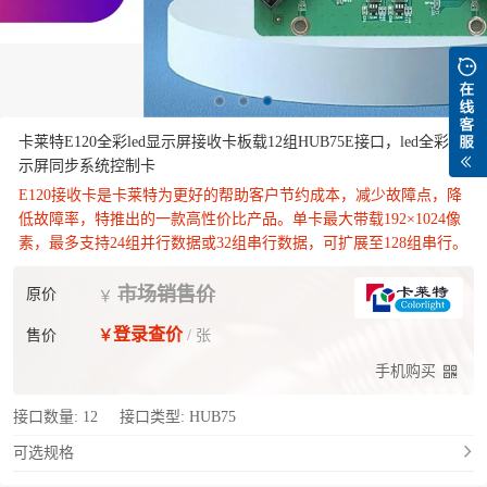
卡莱特E120全彩led显示屏接收卡板载12组HUB75E接口，led全彩显
示屏同步系统控制卡
E120接收卡是卡莱特为更好的帮助客户节约成本，减少故障点，降
低故障率，特推出的一款高性价比产品。单卡最大带载192×1024像
素，最多支持24组并行数据或32组串行数据，可扩展至128组串行。
市场销售价
原价
￥
登录查价
售价
￥
/ 张
手机购买
接口数量:
12
接口类型:
HUB75
可选规格