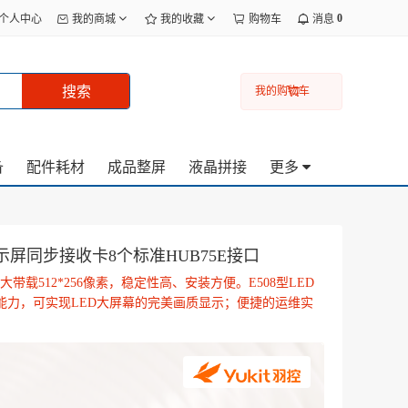
0
个人中心
我的商城
我的收藏
购物车
消息
搜索
我的购物车
备
配件耗材
成品整屏
液晶拼接
更多
ED显示屏同步接收卡8个标准HUB75E接口
带载512*256像素，稳定性高、安装方便。E508型LED
能力，可实现LED大屏幕的完美画质显示；便捷的运维实