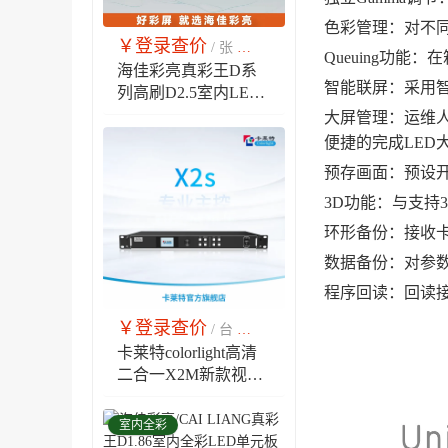
色彩管理：对不
￥登录查价
￥市场销售价
/ 张
Queuing功
海佳彩亮真彩王D系
智能联屏：采用
列高刷D2.5室内LED
显示屏P2.5全彩单元
大屏管理：运维
板模组
便捷的完成LED
预存画面：预设
3D功能：与支持
环形备份：接收
数据备份：对参
程序回读：回读
￥登录查价
￥市场销售价
/ 台
卡莱特colorlight高清
二合一X2M新款视频
控制器，X2S升级款
LED显示屏视频处理
室内全彩
器