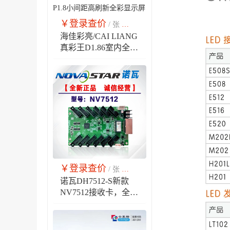
￥登录查价
￥市场销售价
/ 张
海佳彩亮/CAI LIANG
真彩王D1.86室内全彩
LED单元板 P1.8小间
距高刷新全彩显示屏
￥登录查价
￥市场销售价
/ 张
诺瓦DH7512-S新款
NV7512接收卡，全彩
led显示屏广告大屏幕
NOVA同步控制系统