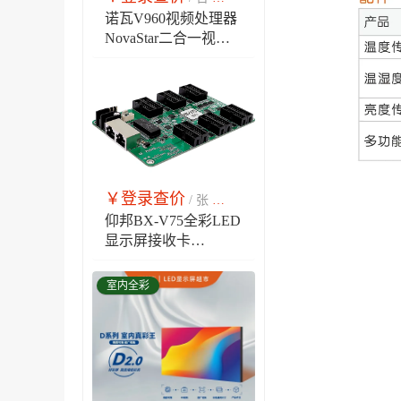
诺瓦V960视频处理器
NovaStar二合一视频
控制器，自带发送卡
功能，兼容诺瓦全系
列接收卡
￥登录查价
￥市场销售价
/ 张
仰邦BX-V75全彩LED
显示屏接收卡
V7512，板载12组75
接口24组RGB信号输
室内全彩
出，集成HUB75无需
转接板