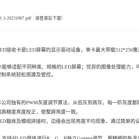
-20231007.pdf :
请登录后下载!
型LED接收卡是LED屏幕的显示驱动设备，单卡最大带载512*25
接收卡能够适配不同种类、规格的LED屏幕；优异的图像处理能力
控制系统轻松搭建及管控。
本公司独有的PWM灰度调节算法，从低灰到高灰，每一阶灰度都
超高精度亮度校正，使整屏亮度一致。
LED箱体及模组拼接时，边缘会出现亮度不均现象，通过简单的
节：支持对LED屏体进行R、G、B独立Gamma调节，更精细的