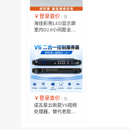
￥登录查价
￥市场销售价
/ 张
海佳彩亮LED显示屏
室内D2.0小间距全彩
模组P2表贴高刷
3840Hz单元板，室内
高清LED显示屏模组
现货批发
￥登录查价
￥市场销售价
/ 台
诺瓦星云新款V6视频
处理器，替代老款
V1060n二合一控制服
务器，LED全彩显示