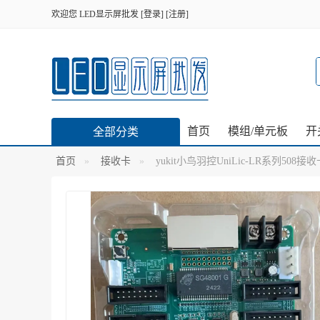
欢迎您
LED显示屏批发
[
登录
] [
注册
]
首页
模组/单元板
开
全部分类
首页
接收卡
yukit小鸟羽控UniLic-LR系列50