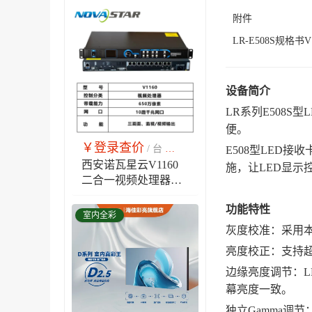
附件
LR-E508S规格书V1.1
设备简介
LR系列E508S
便。
￥登录查价
￥市场销售价
/ 台
E508型LED
西安诺瓦星云V1160
施，让LED显示
二合一视频处理器新
款V10工程版，10网
功能特性
口650万像素带载任意
室内全彩
三画面窗口，支持监
灰度校准：采用
视视频输出
亮度校正：支持
边缘亮度调节：
幕亮度一致。
独立Gamma调