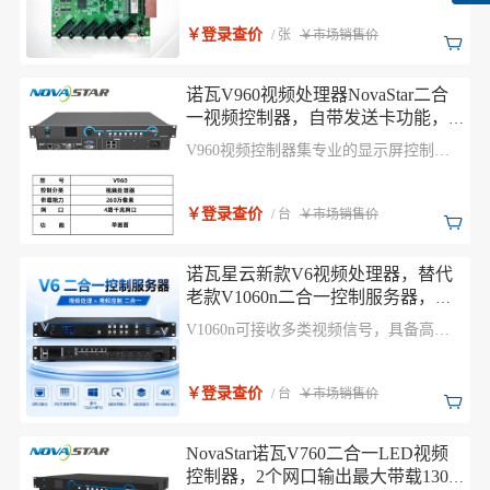
和软件设计充分考虑用户部署、运行和维
护时的场景，使部署更容易，运行更稳
￥登录查价
/ 张
￥市场销售价
定，维护更高效。
诺瓦V960视频处理器NovaStar二合
一视频控制器，自带发送卡功能，
兼容诺瓦全系列接收卡
V960视频控制器集专业的显示屏控制技
术与强大的视频处理能力于一体，支持多
类型接口高清输入，简化现场操控。 适
用于商场、酒店、展览展示、电视演播中
￥登录查价
/ 台
￥市场销售价
心等多种场合。
诺瓦星云新款V6视频处理器，替代
老款V1060n二合一控制服务器，
LED全彩显示屏三画面分割同步拼
V1060n可接收多类视频信号，具备高清
接器
图像处理能力，支持输出画面缩放、
OSD、低延迟、逐点亮色度校正等 功
能，可提供优异的图像显示。
￥登录查价
/ 台
￥市场销售价
NovaStar诺瓦V760二合一LED视频
控制器，2个网口输出最大带载130