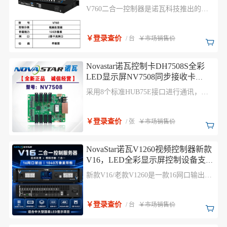
万像素，操作简易的纯硬件设备
V760二合一控制器是诺瓦科技推出的一
款操作简易的纯硬件设备，支持高清多类
型接口输入，集专业的显示屏控制技术与
强大的视频处理能力于一体，简化现场环
￥登录查价
/ 台
￥市场销售价
境搭建
Novastar诺瓦控制卡DH7508S全彩
LED显示屏NV7508同步接收卡
NovaLCT LED调试软件
采用8个标准HUB75E接口进行通讯，具
有高稳定性，最多支持16组RGB并行数
据。硬件设计符合EMC标 准，提高了产
品的电磁兼容性，适用于多种现场环境的
￥登录查价
/ 张
￥市场销售价
搭建。
NovaStar诺瓦V1260视频控制器新款
V16，LED全彩显示屏控制设备支持
6+1路视频信号输入，6个独立窗口
新款V16/老款V1260是一款16网口输出的
集视频处理、视频控制功能于一体的二合
一视频控制器。单台设备最大带载1040万
像素点，最大宽度可达16384像素，最高
￥登录查价
/ 台
￥市场销售价
8192像素，满足现场超宽、超高显示屏控
制。