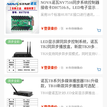
NOVA诺瓦NV7516同步系统控制器
接收卡DH7516-S，LED电子显示屏
控制系统自带HUB75E接口
采用16个标准HUB75E接口进行通讯，具
有高稳定性，最多支持 32 组 RGB 并行数
据，适用于多种现场环境的搭建。
￥登录查价
/ 张
￥市场销售价
LED显示屏同异步控制系统，诺瓦
异步全彩
TB2同异步播放盒，新款TB20多媒
体播放器，可通过PC、手机、Pad等
TB20支持同步异步双模式，同时支持U盘
多种用户终端进行节目发布和显示
节目播放，满足各类播放需求，并通过终
屏控制，支持接入云发布和云监控
端认证、播放校验等多重防护措施，保障
平台，轻松实现显示屏的跨地域集
播放安全。凭借安全稳定、简单易用、智
￥登录查价
/ 台
￥市场销售价
能掌控等特点，TB20可广泛应用于LED
群管理。
商业显示、智慧城市领域，例如固装屏、
灯杆屏、连锁店屏、广告机、零售店屏、
诺瓦TB系列多媒体播放器TB1升级
异步全彩
门头屏、货架屏等。
款，TB10新款异步播放盒可选配
4G，TB10 可广泛应用于 LED 商业
TB10是诺瓦针对LED全彩显示屏推出的
显示、智慧城市领域，例如固装
新一代多媒体播放器，集播放和发送功能
屏、灯杆屏、连锁店屏、广告机、
为一体，可通过 PC、手 机、Pad 等多种
零售店屏、门头屏、货架屏等。
用户终端进行节目发布和显示屏控制，支
￥登录查价