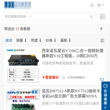
筛选出
13
条数据
综合
销量
热度
价格
最新
西安诺瓦星云V1160二合一视频处理
器新款V10工程版，10网口650万像
素带载任意三画面窗口，支持监视
可接收多种类视频信号，具备高清
视频输出
4K×1K@60Hz图像处理能力，支持输出画
面缩放、低延迟、逐点亮色 度校正等功
能，可提供优异的图像显示。
￥登录查价
/ 台
￥市场销售价
诺瓦DH7512-S新款NV7512接收卡，
全彩led显示屏广告大屏幕NOVA同
步控制系统
采用12个标准的HUB75E接口进行通讯，
最多支持 24 组 RGB 并行数据。硬件设计