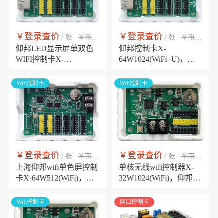
￥登录查价
￥登录查价
￥市场销售价
￥市场销售价
/ 张
/ 张
仰邦LED显示屏单双色
仰邦控制卡X-
WIFI控制卡X-
64W1024(WiFi+U)，单
64W2048(WiFi+U)单核
色屏手机wifi控制器，U
无线wifi控制器
盘超强识读，U盘延长线
Wifi控制卡
Wifi控制卡
≤15m稳定传输
￥登录查价
￥登录查价
￥市场销售价
￥市场销售价
/ 张
/ 张
上海仰邦wifi单色屏控制
单核无线wifi控制器X-
卡X-64W512(WiFi)，支
32W1024(WiFi)，仰邦
持炫彩字幕和炫动背
LED显示屏手机控制卡
景，支持节目回读
Wifi控制卡
网口控制卡