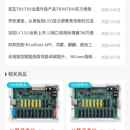
诺瓦TB1|TB2全面升级产品TB20|TB10实力焕新，全新升级款多媒体播放器
浏览2649次
学校课堂，从黑板到LED显示屏教育场景的沉浸蜕变
浏览2329次
羽控LC1312全新上市,12网口视频处理器780万像素带载
浏览3621次
仰邦控制卡LedSuite APP，鸿蒙、麒麟、统信三大系统全面适配
浏览4689次
全域智控赋能指挥效能卓越提升， HiGreen海格睿图像中心解决方案
浏览2805次
相关商品
Wifi控制卡
Wifi控制卡