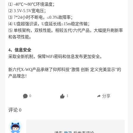
⑴ -40℃～80℃环境温度；
⑵ 3.5V-5.5V宽电压；
⑶ 7*24小时不断电，≤0.3%故障率；
⑷ U盘超强识读，U盘延长线≤15m稳定传输；
⑸ 单核架构，双核性能。相较五代/六代产品，大幅提升刷新率
和各项性能。
4、信息安全
采取全新机制，保障WiFi密码和信息发布更加安全。
新六代X-WQ产品承继了仰邦科技“激情 创新 定义完美显示”的
产品理念！
分享
0
1
评论
0