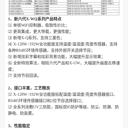
1、新六代X-WQ系列产品特点
⑴ 单核WiFi控制器，极致性价比；
⑵ 更高集成，更大带载，更强性能；
⑶ 新增X-Q系列，支持三基色；
⑷ X-128W /192W全功能版支持温度/温湿度/亮度传感器，支持
各种RS485环境传感器，支持外部开关选择节目；
⑸ 新增炫彩字幕和炫彩背景功能，大幅提升显示效果；
⑹ 全新特效算法，相较六代产品和X-UW，大幅提升画面左移速
度；
⑺ 支持节目回读。
2、接口丰富，工艺精良
⑴ X-128W /192W全功能版标配温度/温湿度/亮度传感器接口、
RS485环境传感器接口和2位节目选择接口；
⑵ 全系列涂敷UV三防胶，国标双85防护等级，防尘、防潮、防
静电、防盐雾。
3、性能稳定