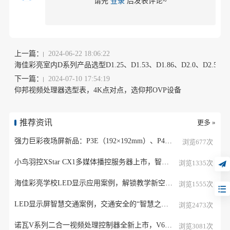
请先
登录
后发表评论~
上一篇：
2024-06-22 18:06:22
海佳彩亮室内D系列产品选型D1.25、D1.53、D1.86、D2.0、D2
下一篇：
2024-07-10 17:54:19
仰邦视频处理器选型表，4K点对点，选仰邦OVP设备
推荐资讯
更多 »
强力巨彩夜场屏新品：P3E（192×192mm）、P4E（256×256mm）
浏览677次
小鸟羽控XStar CX1多媒体播控服务器上市，智控视界，睿启新章
浏览1335次
海佳彩亮学校LED显示应用案例，解锁教学新空间点亮新学期！
浏览1555次
LED显示屏智慧交通案例，交通安全的“智慧之眼”！
浏览2473次
诺瓦V系列二合一视频处理控制器全新上市，V6V8V10V12V16V24V32V40选型表
浏览3081次