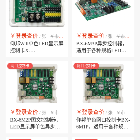
￥登录查价
￥登录查价
￥市场销售价
￥市场销售价
/ 张
/ 张
仰邦Wifi单色LED显示屏
BX-6M3P异步控制器，
控制卡X-
适用于各种规格LED显
32W512(WiFi)，手机wifi
示屏/十字屏/T型屏，支
控制卡板载天线，无遮
持选配4Gm无线模块和
网口控制卡
网口控制卡
挡传输距离≤20m
YYm语音模块
￥登录查价
￥登录查价
￥市场销售价
￥市场销售价
/ 张
/ 张
BX-6M2P图文控制器，
仰邦单色网口控制卡BX-
LED显示屏单色异步控
6M1P，适用于各种规格
制卡，板载100M网口
LED门楣屏，十字屏，T