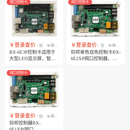
+RS232+RS485+USB接
型屏
网口控制卡
网口控制卡
口
￥登录查价
￥登录查价
￥市场销售价
￥市场销售价
/ 张
/ 张
BX-6E3P控制卡适用于
仰邦单色双色控制卡BX-
大型LED显示屏，智慧
6E2XP网口控制器，支
交通屏， 选配WIFIm模
持二次开发，支持三基
块、4Gm模块和YYm语
色，智能描点，环境监
网口控制卡
音模块
测
￥登录查价
￥市场销售价
/ 张
仰邦控制器BX-
6E1XP(网口