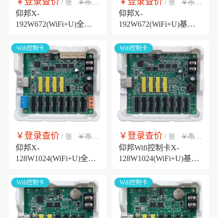
￥登录查价
￥登录查价
￥市场销售价
￥市场销售价
/ 张
/ 张
仰邦X-
仰邦X-
192W672(WiFi+U)全功
192W672(WiFi+U)基础
能版LED条屏控制卡，
版LED走字屏无线控制
支持温湿度、亮度，支
卡，支持三基色LedSuite
Wifi控制卡
Wifi控制卡
持各种RS485环境传感
手机APP
器，支持外部开关选择
节目
￥登录查价
￥登录查价
￥市场销售价
￥市场销售价
/ 张
/ 张
仰邦X-
仰邦Wifi控制卡X-
128W1024(WiFi+U)全功
128W1024(WiFi+U)基础
能版Wifi控制卡，LED显
版，单色双色三基色走
示屏无线Wifi控制器，板
字LED显示屏无线Wifi控
Wifi控制卡
Wifi控制卡
载温湿度、亮度传感
制器
器、RS485环境传感器接
口