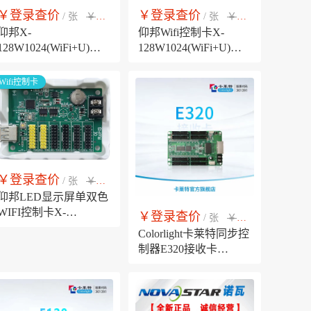
￥登录查价
￥登录查价
￥市场销售价
￥市场销售价
/ 张
/ 张
仰邦X-
仰邦Wifi控制卡X-
128W1024(WiFi+U)全
128W1024(WiFi+U)基
功能版Wifi控制卡，
础版，单色双色三基色
LED显示屏无线Wifi控
走字LED显示屏无线
Wifi控制卡
制器，板载温湿度、亮
Wifi控制器
度传感器、RS485环境
传感器接口
￥登录查价
￥市场销售价
/ 张
仰邦LED显示屏单双色
WIFI控制卡X-
￥登录查价
￥市场销售价
/ 张
64W2048(WiFi+U)单核
Colorlight卡莱特同步控
无线wifi控制器
制器E320接收卡
HUB320接口，LED大
屏显示控制接收设备