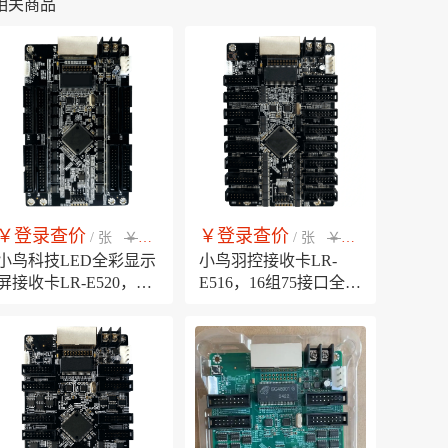
相关商品
￥登录查价
￥登录查价
￥市场销售价
￥市场销售价
/ 张
/ 张
小鸟科技LED全彩显示
小鸟羽控接收卡LR-
屏接收卡LR-E520，标
E516，16组75接口全彩
准HUB320接口，支持
led显示屏屏幕广告屏同
RGB独立gamma校正，
步系统控制卡
支持逐点校正，支持亮
暗线修正，支持预存画
面，支持mapping