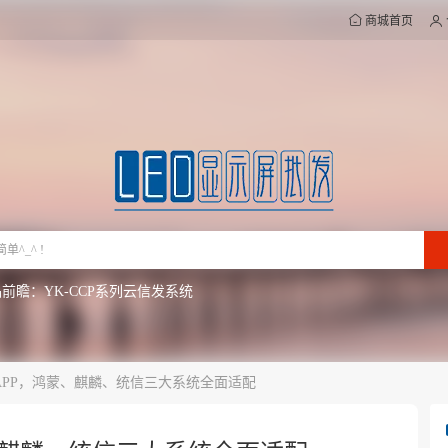
商城首页
前瞻：YK-CCP系列云信发系统
L系列-Mini COB | 快速响应市场，湖北现货供应
2024新品，BX-V7516|BX-V3208震撼上市
te APP，鸿蒙、麒麟、统信三大系统全面适配