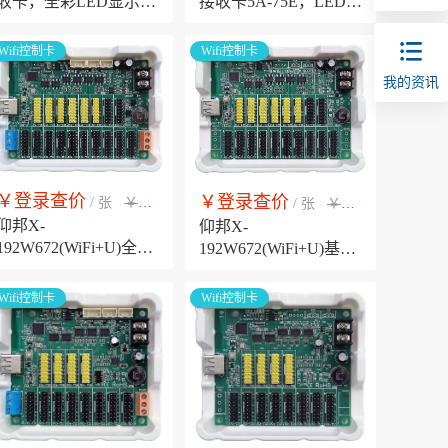
收卡，全彩LED显示屏
接收卡5A-75E，LED显
8组75接口控制卡，支
示屏16组75接口同步控
持异形带载，逐点校正
制卡，高效稳定全彩显
Wifi控制卡
Wifi控制卡
示解决方案
我的资讯
￥登录查价
￥登录查价
￥市场销售价
￥市场销售价
/ 张
/ 张
仰邦X-
仰邦X-
192W672(WiFi+U)全功
192W672(WiFi+U)基础
能版LED条屏控制卡，
版LED走字屏无线控制
支持温湿度、亮度，支
卡，支持三基色
Wifi控制卡
Wifi控制卡
持各种RS485环境传感
LedSuite手机APP
器，支持外部开关选择
节目