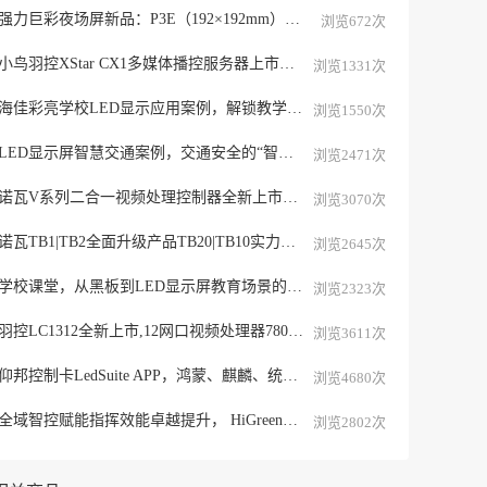
强力巨彩夜场屏新品：P3E（192×192mm）、P4E（256×256mm）
浏览672次
小鸟羽控XStar CX1多媒体播控服务器上市，智控视界，睿启新章
浏览1331次
海佳彩亮学校LED显示应用案例，解锁教学新空间点亮新学期！
浏览1550次
LED显示屏智慧交通案例，交通安全的“智慧之眼”！
浏览2471次
诺瓦V系列二合一视频处理控制器全新上市，V6V8V10V12V16V24V32V40选型表
浏览3070次
诺瓦TB1|TB2全面升级产品TB20|TB10实力焕新，全新升级款多媒体播放器
浏览2645次
学校课堂，从黑板到LED显示屏教育场景的沉浸蜕变
浏览2323次
羽控LC1312全新上市,12网口视频处理器780万像素带载
浏览3611次
仰邦控制卡LedSuite APP，鸿蒙、麒麟、统信三大系统全面适配
浏览4680次
全域智控赋能指挥效能卓越提升， HiGreen海格睿图像中心解决方案
浏览2802次