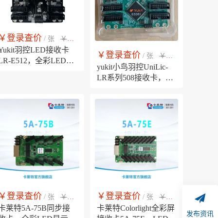
￥登录查价
￥市场销售价
/ 张
Yukit羽控LED接收卡
￥登录查价
￥市场销售价
/ 张
LR-E512，全彩LED显
yukit小鸟羽控UniLic-
示屏控制系统12口同步
LR系列508接收卡，
控制卡
LED显示屏同步接收卡
8个标准HUB75E接口
￥登录查价
￥登录查价
￥市场销售价
￥市场销售价
/ 张
/ 张
卡莱特5A-75B同步接
卡莱特Colorlight全彩屏
发布资讯