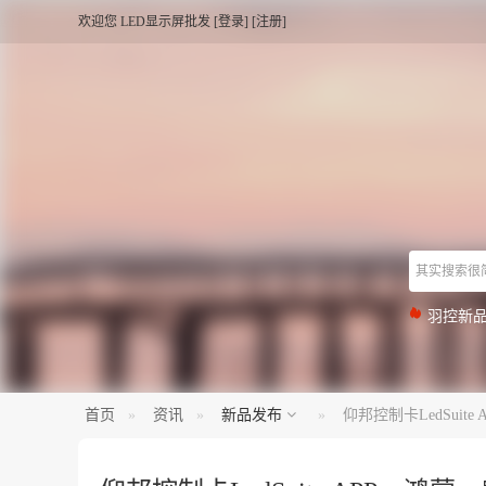
欢迎您
LED显示屏批发
[
登录
] [
注册
]
羽控新品
海佳彩亮
仰邦接收卡
首页
资讯
新品发布
仰邦控制卡LedSui