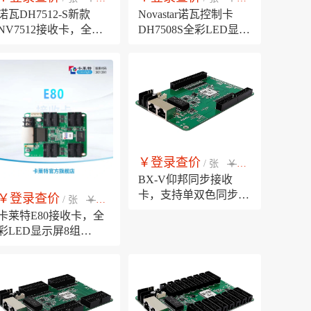
诺瓦DH7512-S新款
Novastar诺瓦控制卡
NV7512接收卡，全彩
DH7508S全彩LED显示
led显示屏广告大屏幕
屏NV7508同步接收卡
NOVA同步控制系统
NovaLCT LED调试软
件
￥登录查价
￥市场销售价
/ 张
BX-V仰邦同步接收
卡，支持单双色同步显
￥登录查价
￥市场销售价
/ 张
示，2组50PIN接口可配
卡莱特E80接收卡，全
任意转接板，支持所有
彩LED显示屏8组
BX发送卡和OVP发送
HUB75接口同步控制卡
设备