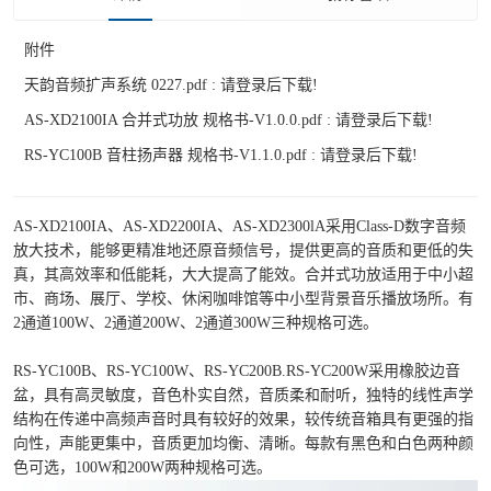
附件
天韵音频扩声系统 0227.pdf :
请登录后下载!
AS-XD2100IA 合并式功放 规格书-V1.0.0.pdf :
请登录后下载!
RS-YC100B 音柱扬声器 规格书-V1.1.0.pdf :
请登录后下载!
AS-XD2100IA、AS-XD2200IA、AS-XD2300lA采用Class-D数字音频
放大技术，能够更精准地还原音频信号，提供更高的音质和更低的失
真，其高效率和低能耗，大大提高了能效。合并式功放适用于中小超
市、商场、展厅、学校、休闲咖啡馆等中小型背景音乐播放场所。有
2通道100W、2通道200W、2通道300W三种规格可选。
RS-YC100B、RS-YC100W、RS-YC200B.RS-YC200W采用橡胶边音
盆，具有高灵敏度，音色朴实自然，音质柔和耐听，独特的线性声学
结构在传递中高频声音时具有较好的效果，较传统音箱具有更强的指
向性，声能更集中，音质更加均衡、清晰。每款有黑色和白色两种颜
色可选，100W和200W两种规格可选。